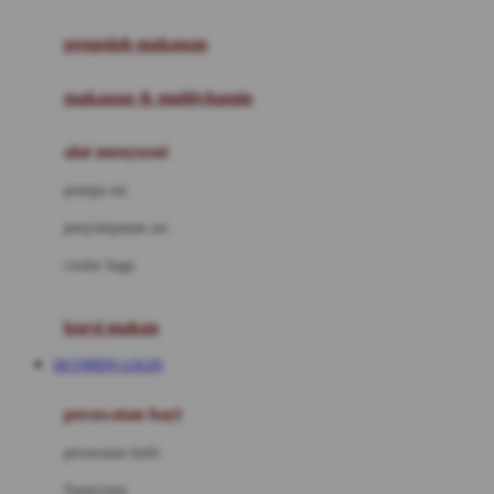
Joie
pengolah makanan
Joolz
Jujube
makanan & multivitamin
K
alat menyusui
Kiddycuts
pompa asi
Kumon
penyimpanan asi
L
cooler bags
Leapfrog
kursi makan
Leclerc
SKY99IDN LOGIN
Lee Vierra
Lillebaby
perawatan bayi
Little Bird Told Me
perawatan kulit
Little Miss Janis
Sunscreen