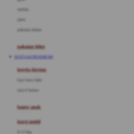
Dae Organics
setelan
Docare
jaket
Doona
pakaian dalam
Down To Earth
Drew
pakaian tidur
Dr. Brown's
SLOT GACOR HARI INI
E
kereta dorong
ELC
bayi baru lahir
Ergobaby
usia 6 bulan+
Expert Care
koper anak
Ezyroller
kursi mobil
F
0-13 Kg