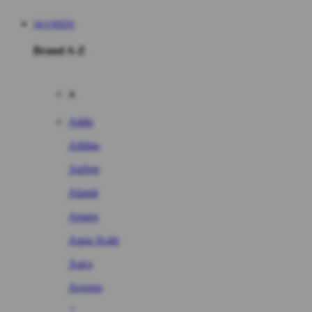
SKY99IDN
Brand A-Z
A
Addo
Adidas
Airfree
Alamii
Amara
Aqua Scale
Asics
Aveeno
Awan